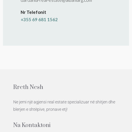
dardania-real-estate@albaniarg.com
Nr Telefonit
+355 69 681 1562
Rreth Nesh
Ne jemi një agjensi real estate specializuar në shitjen dhe
blerjen e shtëpive, pronave etj!
Na Kontaktoni